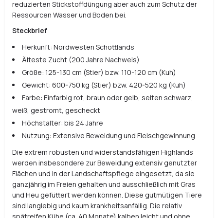
reduzierten Stickstoffdüngung aber auch zum Schutz der
Ressourcen Wasser und Boden bei.
Steckbrief
Herkunft: Nordwesten Schottlands
Älteste Zucht (200 Jahre Nachweis)
Größe: 125-130 cm (Stier) bzw. 110-120 cm (Kuh)
Gewicht: 600-750 kg (Stier) bzw. 420-520 kg (Kuh)
Farbe: Einfarbig rot, braun oder gelb, selten schwarz,
weiß, gestromt, gescheckt
Höchstalter: bis 24 Jahre
Nutzung: Extensive Beweidung und Fleischgewinnung
Die extrem robusten und widerstandsfähigen Highlands
werden insbesondere zur Beweidung extensiv genutzter
Flächen und in der Landschaftspflege eingesetzt, da sie
ganzjährig im Freien gehalten und ausschließlich mit Gras
und Heu gefüttert werden können. Diese gutmütigen Tiere
sind langlebig und kaum krankheitsanfällig. Die relativ
spätreifen Kühe (ca. 40 Monate) kalben leicht und ohne