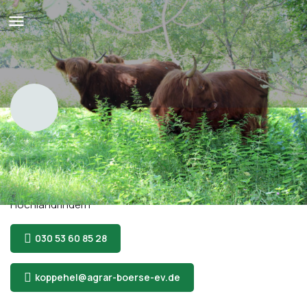
Landschaftspflege am
Malchower See
Nachhaltige Landschaftspflege mit Schottischen
Hochlandrindern
030 53 60 85 28
koppehel@agrar-boerse-ev.de