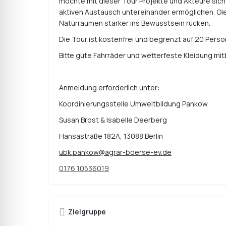
möchte mit dieser Tour Projekte und Akteure sic
aktiven Austausch untereinander ermöglichen. Glei
Naturräumen stärker ins Bewusstsein rücken.
Die Tour ist kostenfrei und begrenzt auf 20 Perso
Bitte gute Fahrräder und wetterfeste Kleidung mit
Anmeldung erforderlich unter:
Koordinierungsstelle Umweltbildung Pankow
Susan Brost & Isabelle Deerberg
Hansastraße 182A, 13088 Berlin
ubk.pankow@agrar-boerse-ev.de
0176 10536019
Zielgruppe