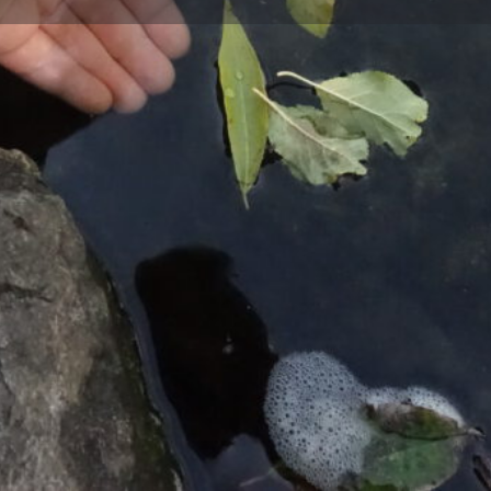
Übersicht
Kategorie
nd der Naturpark Barnim
Umweltbildung
. Gemeinsam machen sie eine
hiedenen Orten lernen die
Urbane Landwirtschaft
, Klima- und
tart ist das Gut
i an der Moorlinse führt die
nd Gartenfreunde Pankow. Die
ensein und Grillen
Datum
n Stadtnatur Rangern. Sie
Fauna der vorhandenen
elle Umweltbildung Pankow
14. Mai 2022 12:0