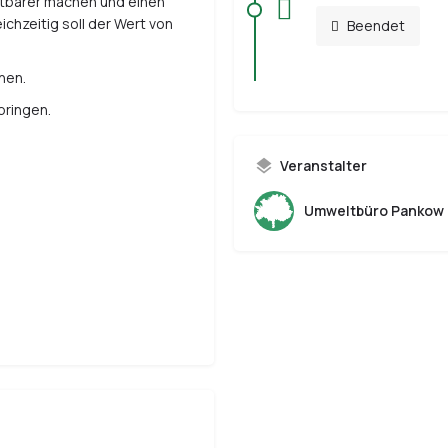
htbarer machen und einen
chzeitig soll der Wert von
Beendet
nen.
bringen.
Veranstalter
Umweltbüro Pankow