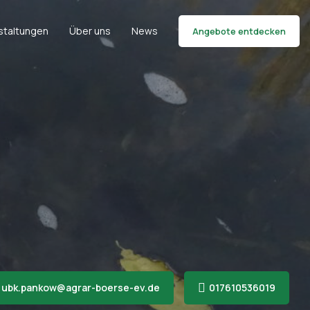
staltungen
Über uns
News
Angebote entdecken
 ubk.pankow@agrar-boerse-ev.de
017610536019