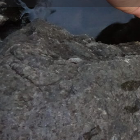
Beschreibung
Die Koordinierungsstelle Umweltbildung Pankow u
laden zu einer spannenden Fahrradexkursion ein
Tour durch den Norden des Bezirks. An fünf versc
Teilnehmenden lokale Akteure der Natur-, Umwelt-
Nachhaltigkeitsbildung und deren Arbeit kennen. S
Hobrechtsfelde und die Wildnisschule Berlin. Vorbe
Tour zu den Vereinen Pankgräfin, bauerngarten u
Veranstaltung wird mit einem gemütlichen Zusamm
ausklingen. Begleitet wird die Fahrradtour von de
geben zusätzlich einen Einblick in die Flora und 
Landschaftsschutzgebiete. Die Koordinierungsst