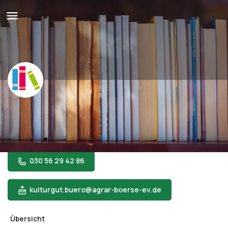
BücherStübchen in Alt-Marzahn
Die Anlaufstelle, um herauszufinden was das historische
Angerdorf zu bieten hat
030 56 29 42 86
kulturgut.buero@agrar-boerse-ev.de
Übersicht