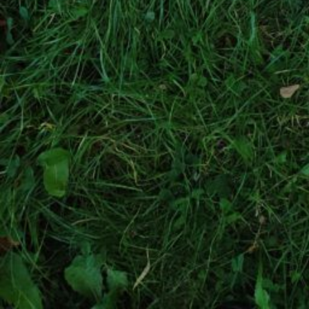
Blankenfelder Chaussee 5, 13159 Berlin, Deutschl
Eigenschaften
Natur- und Umweltbildung
Urbane Landw
Workshop
Erleben