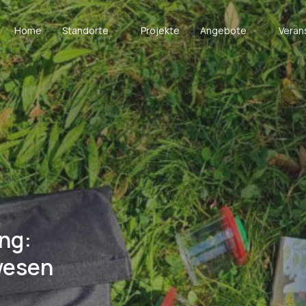
Home
Standorte
Projekte
Angebote
Veran
ng:
wesen