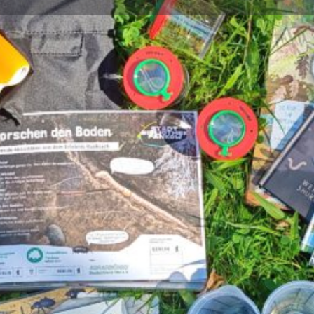
Übersicht
Kategorie
Umweltbildung
inierungsstelle Umweltbildung
. Inhaltlich durchgeführt wird
fer Walzl und der
Datum
rsität auf dem Weltacker
12. Mai 2025 14:0
rial wie den neuen Erlebnis-
Beendet
 Weltbodenpfad und nehmen