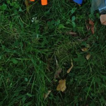
and
Anfahrt
irtschaft
Essen & Trinken
Nachhaltigkeit