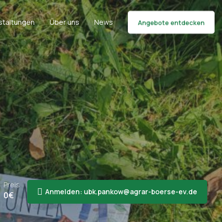
staltungen
Über uns
News
Angebote entdecken
Preis
Anmelden: ubk.pankow@agrar-boerse-ev.de
0
€