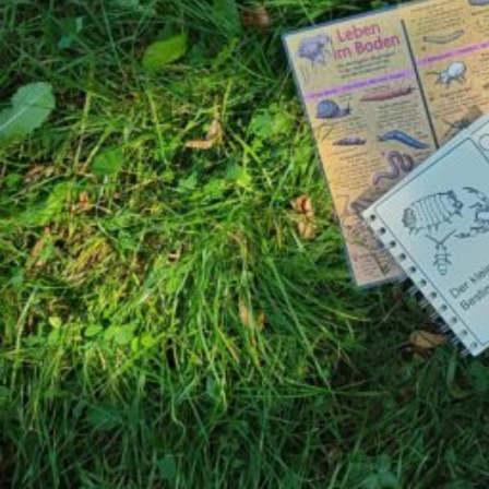
ihn mit allen Sinnen wahr.
…lernen wir unterschiedliche Bodentypen sowie ih
ihre Bedrohung kennen.
ANMELDUNG
bitte unter:
ubk.pankow@agrar-boerse-ev.de
Zielgruppe
Erwachsene
Adresse