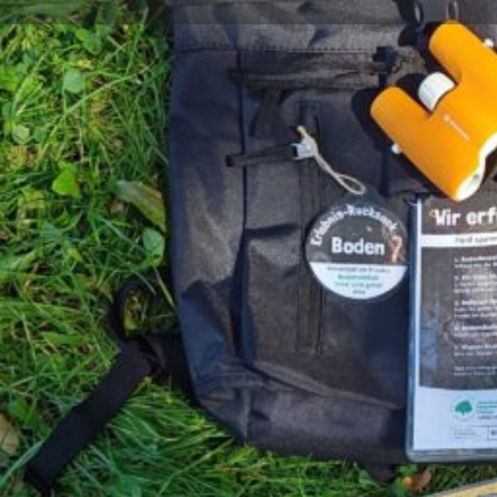
Beschreibung
Warum ist Boden für uns alle wichtig?
Die Schulung findet in Kooperation mit der Koord
Pankow und dem 2000m² Weltacker Berlin e.V. statt
sie von der Bildungsreferentin Frau Dr. Karin Pirnho
Bodenexpertin Frau Selina Tenzer.
IN UNSERER KOSTENLOSEN FORTBILDUNG:
…zeigen wir euch wie Bodenvielfalt und Bodendive
umgesetzt wird.
… stellen wir euch praxisorientiertes Bildungsmate
Rucksack-Boden vor.
…befassen wir uns mit Bodenprofilen sowie dem