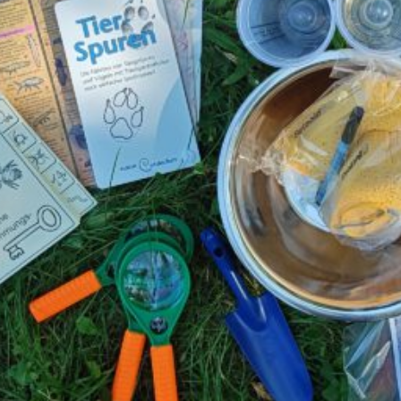
re Herkunft, ihren Nutzen und
Projekt
Koordinierungsstel
Partner
gefördet durch: