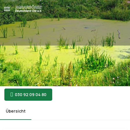
Lebensraum Teich
mit Keschern und Lupen auf der Pirsch
Anmelden: umweltbuero@agrar-boerse-ev.de
030 92 09 04 80
Übersicht