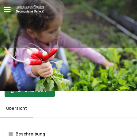
Erntezeit
Anmelden: treibhaus@agrar-boerse-ev.de
+493054700571
Übersicht
Beschreibung